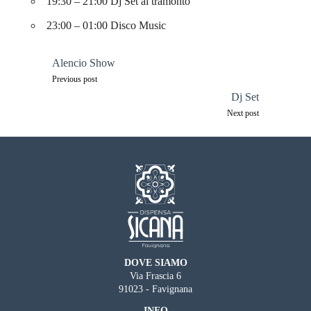
19:30 – 21:00 Dj Set al tramonto
23:00 – 01:00 Disco Music
Navigazione
Alencio Show
articoli
Previous post
Dj Set
Next post
DOVE SIAMO
Via Frascia 6
91023 - Favignana
INFO