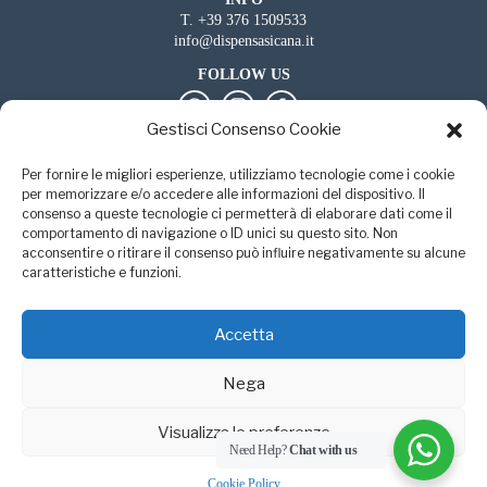
T.
+39 376 1509533
info@dispensasicana.it
FOLLOW US
Gestisci Consenso Cookie
DISPENSA SICANA SRL
Per fornire le migliori esperienze, utilizziamo tecnologie come i cookie
P.Iva: 02888660814
per memorizzare e/o accedere alle informazioni del dispositivo. Il
Capitale Sociale euro 1.500,00
consenso a queste tecnologie ci permetterà di elaborare dati come il
comportamento di navigazione o ID unici su questo sito. Non
SEDE LEGALE
acconsentire o ritirare il consenso può influire negativamente su alcune
Via Giovanni Amendola, 5 - 91023 - Favignana (TP)
caratteristiche e funzioni.
Iscritta al Registro Imprese di Trapani n. 02888660814 — REA
TP-204062
Accetta
-
-
PRIVACY POLICY
COOKIE POLICY
CREDITS
Nega
Visualizza le preferenze
Need Help?
Chat with us
Cookie Policy