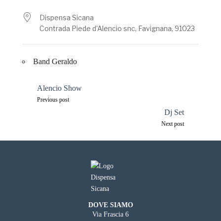
Dispensa Sicana
Contrada Piede d'Alencio snc, Favignana, 91023
Band Geraldo
Navigazione
Alencio Show
articoli
Previous post
Dj Set
Next post
DOVE SIAMO
Via Frascia 6