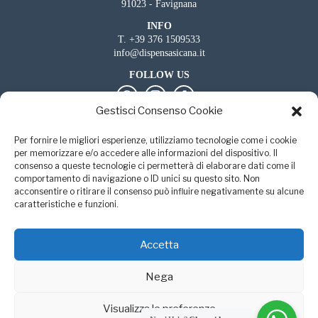
91023 - Favignana
INFO
T.
+39 376 1509533
info@dispensasicana.it
FOLLOW US
Gestisci Consenso Cookie
DISPENSA SICANA SRL
Per fornire le migliori esperienze, utilizziamo tecnologie come i cookie
P.Iva: 02888660814
per memorizzare e/o accedere alle informazioni del dispositivo. Il
Capitale Sociale euro 1.500,00
consenso a queste tecnologie ci permetterà di elaborare dati come il
comportamento di navigazione o ID unici su questo sito. Non
SEDE LEGALE
acconsentire o ritirare il consenso può influire negativamente su alcune
Via Giovanni Amendola, 5 - 91023 - Favignana (TP)
caratteristiche e funzioni.
Iscritta al Registro Imprese di Trapani n. 02888660814 — REA
TP-204062
Accetta
-
-
PRIVACY POLICY
COOKIE POLICY
CREDITS
Nega
Visualizza le preferenze